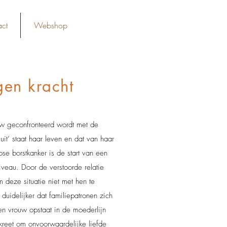
ct
Webshop
gen kracht
w geconfronteerd wordt met de
 uit’ staat haar leven en dat van haar
se borstkanker is de start van een
iveau. Door de verstoorde relatie
 deze situatie niet met hen te
duidelijker dat familiepatronen zich
 een vrouw opstaat in de moederlijn
 kreet om onvoorwaardelijke liefde