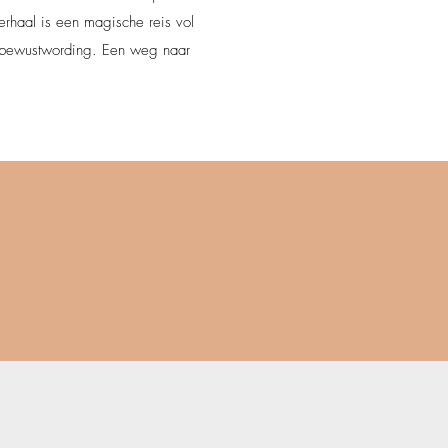
rhaal is een magische reis vol
n bewustwording. Een weg naar