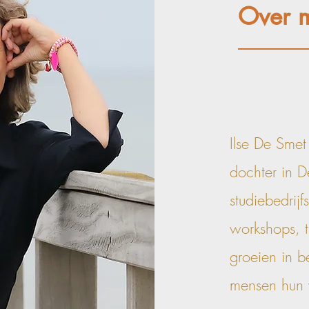
Over m
Ilse De Sme
dochter in 
studiebedrijf
workshops, t
groeien in b
mensen hun 