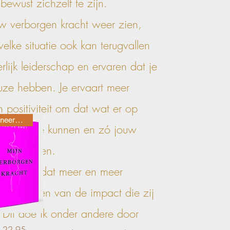
ewust zichzelf te zijn.
ouw verborgen kracht weer zien,
welke situatie ook kan terugvallen
rlijk leiderschap en ervaren dat je
euze hebben. Je ervaart meer
n positiviteit om dat wat er op
Gesigneerd door Ilse
mt aan te kunnen en zó jouw
n kan leven.
g ik bij dat meer en meer
st worden van de impact die zij
 Dit doe ik onder andere door
ijs
 22,95