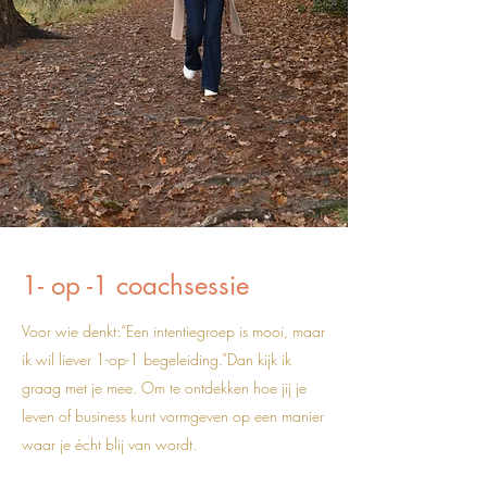
1- op -1 coachsessie
Voor wie denkt:“Een intentiegroep is mooi, maar
ik wil liever 1-op-1 begeleiding.”
Dan kijk ik
graag met je mee. Om te ontdekken hoe jij je
leven of business kunt vormgeven op een manier
waar je écht blij van wordt.