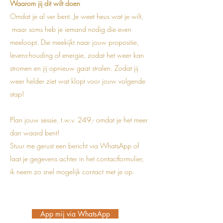
Waarom jij dit wilt doen
Omdat je al ver bent. Je weet heus wat je wilt,
maar soms heb je iemand nodig die even
meeloopt. Die meekijkt naar jouw propositie,
levens-houding of energie, zodat het weer kan
stromen en jij opnieuw gaat stralen.
Zodat jij
weer helder ziet wat klopt voor jouw volgende
stap!
Plan jouw sessie, t.w.v. 249,- omdat je het meer
dan waard bent!
Stuur me gerust een bericht via WhatsApp of
laat je gegevens achter in het contactformulier,
ik neem zo snel mogelijk contact met je op.
App mij via WhatsApp