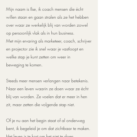
Mijn naam is Ilse, ik coach mensen die écht
willen staan en gaan stralen als ze het hebben
over waar ze werkelijk blij van worden
zowel
op persoonlijk vlak als in hun business.
Met mijn ervaring als marketeer, coach, schrijver
en projector zie ik snel waar je vastloopt en
welke stap je kunt zetten om weer in
beweging
te komen.
Steeds meer mensen verlangen naar betekenis.
Naar een leven waarin ze doen waar ze écht
blij van worden. Ze voelen dat er meer in hen
zit, maar zetten die volgende stap niet.
Of je nu aan het begin staat of al onderweg
bent, ik begeleid je om dat zichtbaar te maken.
Het leven is te kort om het niet te doen.