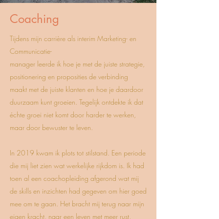
Coaching
Tijdens mijn carrière als interim Marketing- en
Communicatie-
manager leerde ik hoe je met de juiste strategie,
positionering en proposities de verbinding
maakt met de juiste klanten en hoe je daardoor
duurzaam kunt groeien. Tegelijk ontdekte ik dat
échte groei niet komt door harder te werken,
maar door bewuster te leven.
In 2019 kwam ik plots tot stilstand. Een periode
die mij liet zien wat werkelijke rijkdom is. Ik had
toen al een coachopleiding afgerond wat mij
de skills en inzichten had gegeven om hier goed
mee om te gaan. Het bracht mij terug naar mijn
eigen kracht, naar een leven met meer rust,