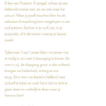
Ik ben een Projector. Ik spiegel, scherp op een
liefdevolle manier aan, en zie snel waar het
schuurt. Waar jij jezelf misschien klein houdt,
saboteert of simpelweg bent vastgelopen in een
oud patroon. Dat kan in je werk zijn, in je
propositie, of in de manier waarop je keuzes
maakt.
Tijdens een 1-op-1 sessie kijken we samen wat
er nodig is om weer in beweging te komen. De
vorm is vrij, de diepgang groot: in één ochtend
brengen we helderheid, richting en rust
terug.
Dit is voor wie bereid is liefdevol naar
zichzelf te kijken en voelt:
het is tijd om écht te
gaan staan en werkelijk te doen waar je
hiervoor bent!