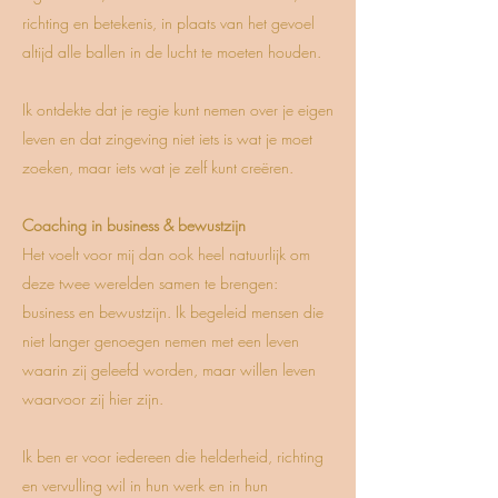
richting en betekenis, in plaats van het gevoel
altijd alle ballen in de lucht te moeten houden.
Ik ontdekte dat je regie kunt nemen over je eigen
leven en dat zingeving niet iets is wat je moet
zoeken, maar iets wat je zelf kunt creëren.
Coaching in business & bewustzijn
Het voelt voor mij dan ook heel natuurlijk om
deze twee werelden samen te brengen:
business en bewustzijn. Ik begeleid mensen die
niet langer genoegen nemen met een leven
waarin zij geleefd worden, maar willen leven
waarvoor zij hier zijn.
Ik ben er voor iedereen die helderheid, richting
en vervulling wil in hun werk en in hun