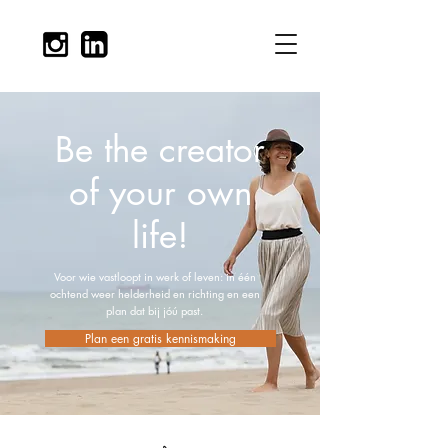
Be the creator
of your own
life!
Voor wie vastloopt in werk of leven: in één
ochtend weer helderheid en richting en een
plan dat bij jóú past.
Plan een gratis kennismaking