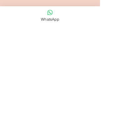
WhatsApp
Coaching
Jouw verborgen kracht
Meer weten
Online programma
Embrace your inner power,
met
persoonlijke begeleiding
Wachtlijst