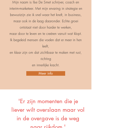
Mijn naam is Ilse De Smet schrijver, coach en
interim-marketeer. Met mijn ervaring in strategie en
bewustzijn zie ik snel waar het knelt, in business,
maar ook in de laag daaronder. Echte groei
ontstaat niet door harder te werken,
maar door te leven en te creëren vanuit wat klopt.
Ik begeleid mensen die voelen dat er meer in hen
leeft,
en klaar zijn om dat zichtbaar te maken met rust,
richting
en innerlijke kracht.
Meer info
'Er zijn momenten die je
liever wilt overslaan maar vol
in de overgave is de weg
naar rijkdom.'