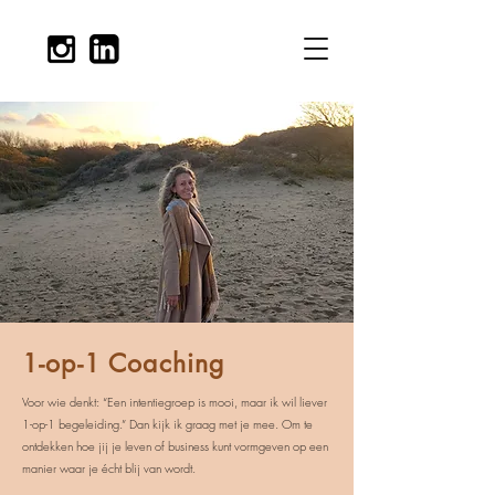
1-op-1 Coaching
Voor wie denkt: “Een intentiegroep is mooi, maar ik wil liever
1-op-1 begeleiding.” Dan kijk ik graag met je mee. Om te
ontdekken hoe jij je leven of business kunt vormgeven op een
manier waar je écht blij van wordt.