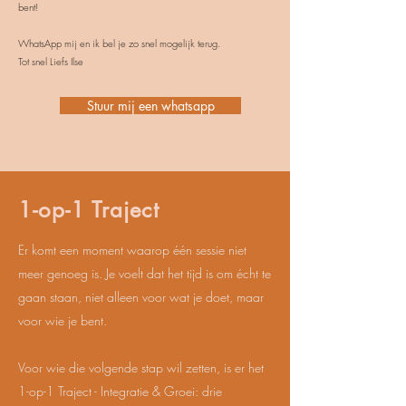
bent!
WhatsApp mij en ik bel je zo snel mogelijk terug.
Tot snel Liefs Ilse
Stuur mij een whatsapp
1-op-1 Traject
Er komt een moment waarop één sessie niet
meer genoeg is. Je voelt dat het tijd is om écht te
gaan staan, niet alleen voor wat je doet, maar
voor wie je bent.
Voor wie die volgende stap wil zetten, is er het
1-op-1 Traject - Integratie & Groei: drie