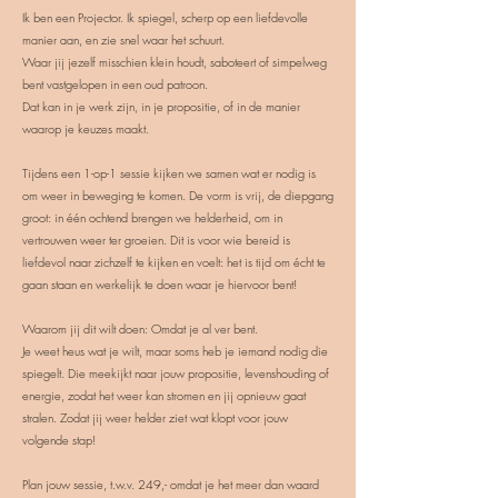
Ik ben een Projector. Ik spiegel, scherp op een liefdevolle
manier aan, en zie snel waar het schuurt.
Waar jij jezelf misschien klein houdt, saboteert of simpelweg
bent vastgelopen in een oud patroon.
Dat kan in je werk zijn, in je propositie, of in de manier
waarop je keuzes maakt.
Tijdens een 1-op-1 sessie kijken we samen wat er nodig is
om weer in beweging te komen. De vorm is vrij, de diepgang
groot: in één ochtend brengen we helderheid, om in
vertrouwen weer ter groeien. Dit is voor wie bereid is
liefdevol naar zichzelf te kijken en voelt: het is tijd om écht te
gaan staan en werkelijk te doen waar je hiervoor bent!
Waarom jij dit wilt doen: Omdat je al ver bent.
Je weet heus wat je wilt, maar soms heb je iemand nodig die
spiegelt. Die meekijkt naar jouw propositie, levenshouding of
energie, zodat het weer kan stromen en jij opnieuw gaat
stralen. Zodat jij weer helder ziet wat klopt voor jouw
volgende stap!
Plan jouw sessie, t.w.v. 249,- omdat je het meer dan waard